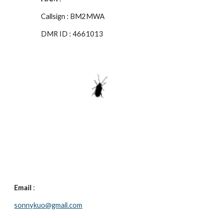
Callsign : BM2MWA
DMR ID : 4661013
Email
:
sonnykuo@gmail.com